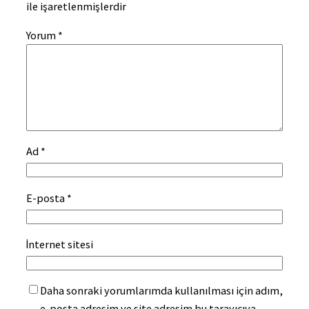
ile işaretlenmişlerdir
Yorum
*
Ad
*
E-posta
*
İnternet sitesi
Daha sonraki yorumlarımda kullanılması için adım,
e-posta adresim ve site adresim bu tarayıcıya