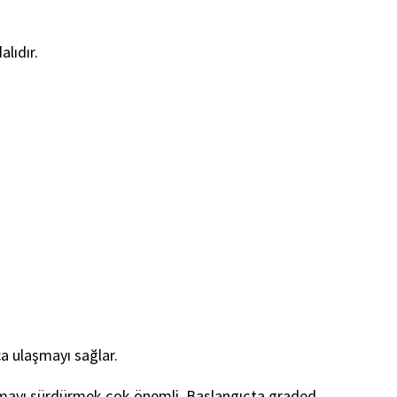
lıdır.
ca ulaşmayı sağlar.
kumayı sürdürmek çok önemli. Başlangıçta graded