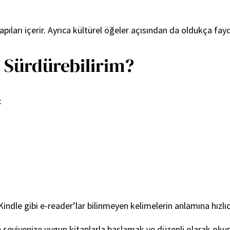
ıları içerir. Ayrıca kültürel öğeler açısından da oldukça fayda
 Sürdürebilirim?
:
Kindle gibi e-reader’lar bilinmeyen kelimelerin anlamına hızlı
in seviyenize uygun kitaplarla başlamak ve düzenli olarak o