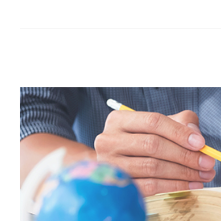
İçeriğe
geç