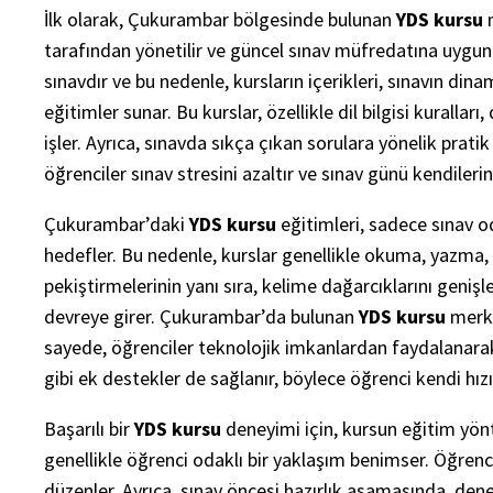
İlk olarak, Çukurambar bölgesinde bulunan
YDS kursu
m
tarafından yönetilir ve güncel sınav müfredatına uygun eğ
sınavdır ve bu nedenle, kursların içerikleri, sınavın din
eğitimler sunar. Bu kurslar, özellikle dil bilgisi kurall
işler. Ayrıca, sınavda sıkça çıkan sorulara yönelik prat
öğrenciler sınav stresini azaltır ve sınav günü kendilerin
Çukurambar’daki
YDS kursu
eğitimleri, sadece sınav o
hedefler. Bu nedenle, kurslar genellikle okuma, yazma, di
pekiştirmelerinin yanı sıra, kelime dağarcıklarını genişlet
devreye girer. Çukurambar’da bulunan
YDS kursu
merke
sayede, öğrenciler teknolojik imkanlardan faydalanarak,
gibi ek destekler de sağlanır, böylece öğrenci kendi hızın
Başarılı bir
YDS kursu
deneyimi için, kursun eğitim yö
genellikle öğrenci odaklı bir yaklaşım benimser. Öğrenci
düzenler. Ayrıca, sınav öncesi hazırlık aşamasında, den