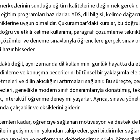
erkezlerinin sunduğu eğitim kalitelerine değinmek gerekir. 
itim programları hazırlarlar. YDS, dil bilgisi, kelime dağarcığı
amiklerine uygun olmalıdır. Çukurambar’daki kurslar, bu doğrult
arı, doğru ve etkili kelime kullanımı, paragraf çözümleme tekn
ik çözümler ve deneme sınavlarıyla öğrencilere gerçek sınav o
i hazır hisseder.
daklı değil, aynı zamanda dil kullanımını günlük hayatta da e
nleme ve konuşma becerilerini bütünsel bir yaklaşımla ele alır.
meleri ve dilin akıcılığını artırmaları sağlanır. Bu süreçte, çeş
zleri, genellikle modern sınıf donanımlarıyla donatılmış, tek
 interaktif öğrenme deneyimi yaşarlar. Ayrıca, sınava yönelik
da çalışabilir ve eksiklerini giderir.
ntemleri kadar, öğrenciye sağlanan motivasyon ve destek de
lerin gelişimlerini yakından takip eder, geri bildirimler sağla
eme sınavları ve performans değerlendirmeleriyle, öğrencilerin