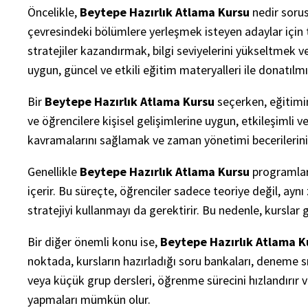
Öncelikle,
Beytepe Hazırlık Atlama Kursu
nedir sorus
çevresindeki bölümlere yerleşmek isteyen adaylar için t
stratejiler kazandırmak, bilgi seviyelerini yükseltmek v
uygun, güncel ve etkili eğitim materyalleri ile donatılmış
Bir
Beytepe Hazırlık Atlama Kursu
seçerken, eğitimin
ve öğrencilere kişisel gelişimlerine uygun, etkileşimli v
kavramalarını sağlamak ve zaman yönetimi becerilerini g
Genellikle
Beytepe Hazırlık Atlama Kursu
programları
içerir. Bu süreçte, öğrenciler sadece teoriye değil, ay
stratejiyi kullanmayı da gerektirir. Bu nedenle, kurslar 
Bir diğer önemli konu ise,
Beytepe Hazırlık Atlama K
noktada, kursların hazırladığı soru bankaları, deneme sı
veya küçük grup dersleri, öğrenme sürecini hızlandırır v
yapmaları mümkün olur.