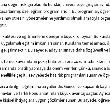
una değinmek gerekir. Bu kurslar, üniversiteye giriş sınavın
asarlanmış özel eğitim programlarıdır. Bu programlar, öğrenc
e sınav stresini yönetmelerine yardımcı olmak amacıyla organize
tır.
 kalitesi ve eğitmenlerin deneyimi büyük rol oynar. Bu kursla
e uygulamalı eğitim imkanları sunar. Kursların temel amacı, öğ
eliştirmektir. Bu sayede, adaylar sınava daha özgüvenli ve haz
, temel kavramların pekiştirilmesi, soru çözüm tekniklerini
nı zamanda pratik yapmaya da önem verirler. Çünkü, sınavda b
genellikle çeşitli seviyelerde hazırlık programları sunar ve öğr
ursu
ile ilgili eğitim materyalleridir. Güncel ve kapsamlı kay
navları ve farklı konu anlatımları büyük avantaj sağlar. Ayrıc
e kişisel ihtiyaçlara uygun çözümler sunar. Bu sayede, öğrenci