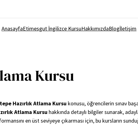
Anasayfa
Etimesgut İngilizce Kursu
Hakkımızda
Blog
İletişim
tlama Kursu
tepe Hazırlık Atlama Kursu
konusu, öğrencilerin sınav başa
zırlık Atlama Kursu
hakkında detaylı bilgiler sunarak, aday
ormansını en üst seviyeye çıkarması için, bu kursların sund