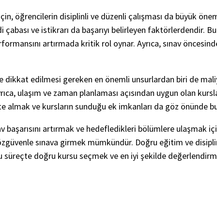
in, öğrencilerin disiplinli ve düzenli çalışması da büyük önem 
 çabası ve istikrarı da başarıyı belirleyen faktörlerdendir. 
erformansını artırmada kritik rol oynar. Ayrıca, sınav öncesi
dikkat edilmesi gereken en önemli unsurlardan biri de maliyet
 Ayrıca, ulaşım ve zaman planlaması açısından uygun olan kursl
kkate almak ve kursların sunduğu ek imkanları da göz önünde 
v başarısını artırmak ve hedefledikleri bölümlere ulaşmak içi
özgüvenle sınava girmek mümkündür. Doğru eğitim ve disiplinli
u süreçte doğru kursu seçmek ve en iyi şekilde değerlendirme