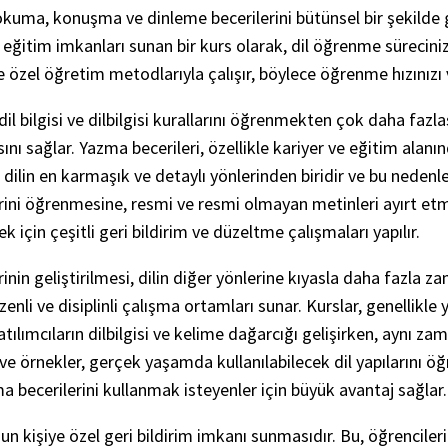
 okuma, konuşma ve dinleme becerilerini bütünsel bir şekilde g
l eğitim imkanları sunan bir kurs olarak, dil öğrenme süreciniz
 özel öğretim metodlarıyla çalışır, böylece öğrenme hızınızı ve 
dil bilgisi ve dilbilgisi kurallarını öğrenmekten çok daha fazl
ını sağlar. Yazma becerileri, özellikle kariyer ve eğitim alanı
dilin en karmaşık ve detaylı yönlerinden biridir ve bu nedenle ö
erini öğrenmesine, resmi ve resmi olmayan metinleri ayırt etm
k için çeşitli geri bildirim ve düzeltme çalışmaları yapılır.
nin geliştirilmesi, dilin diğer yönlerine kıyasla daha fazla za
li ve disiplinli çalışma ortamları sunar. Kurslar, genellikle 
katılımcıların dilbilgisi ve kelime dağarcığı gelişirken, aynı z
r ve örnekler, gerçek yaşamda kullanılabilecek dil yapılarını ö
a becerilerini kullanmak isteyenler için büyük avantaj sağlar.
nun kişiye özel geri bildirim imkanı sunmasıdır. Bu, öğrenciler