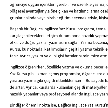
öğrenciye uygun içerikler içerebilir ve özellikle yazma,
bölgesel avantajlarıyla öne çıkan ve katılımcılarına öze
gruplar halinde veya birebir eğitim seçenekleriyle, kişiye
Başarılı bir Bağlıca İngilizce Yaz Kursu programı, temel 
karşılaşabilecekleri iletişim durumlarına hazırlık yapmas
etkili ve doğru yazılar yazmasını sağlar. Yazma becerisi, 
Kursu, bu noktada, katılımcıların çeşitli yazma teknikl
tanır. Ayrıca, yazım ve dilbilgisi hatalarını minimize etme
İngilizce öğrenirken, özellikle yazma ve okuma becerileri
Yaz Kursu gibi uzmanlaşmış programlar, öğrencilere düzen
yaratıcı yazma gibi çeşitli etkinlikler içerir. Bu sayede 
de artar. Ayrıca, kurslarda kullanılan çeşitli materyalle
hazırlık yapanlar veya profesyonel alanda İngilizce yazm
Bir diğer önemli nokta ise, Bağlıca İngilizce Yaz Kursu’