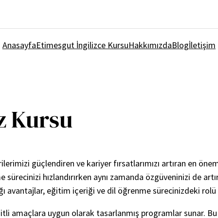
Anasayfa
Etimesgut İngilizce Kursu
Hakkımızda
Blog
İletişim
az Kursu
rimizi güçlendiren ve kariyer fırsatlarımızı artıran en önemli
ürecinizi hızlandırırken aynı zamanda özgüveninizi de artırab
ağı avantajlar, eğitim içeriği ve dil öğrenme sürecinizdeki ro
 çeşitli amaçlara uygun olarak tasarlanmış programlar sunar. Bu